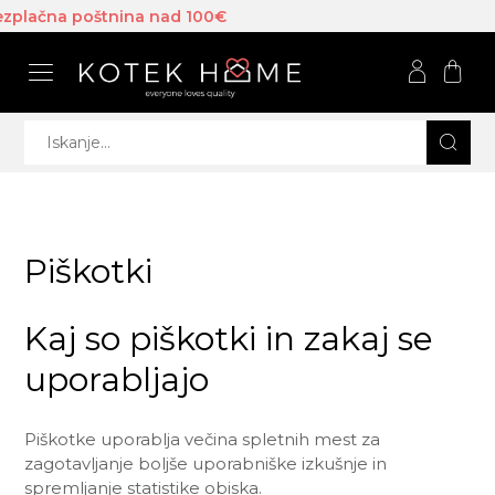
lačna poštnina nad 100€
Piškotki
Kaj so piškotki in zakaj se
uporabljajo
Piškotke uporablja večina spletnih mest za
zagotavljanje boljše uporabniške izkušnje in
spremljanje statistike obiska.