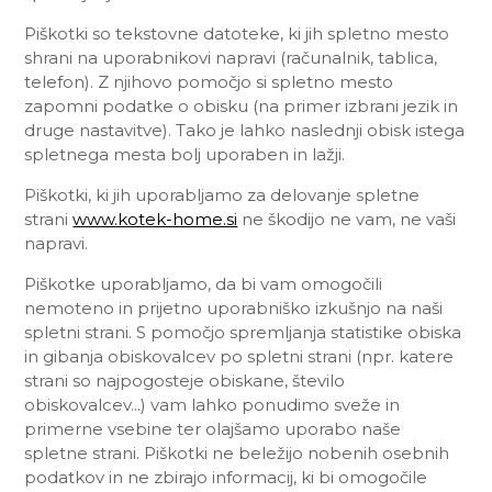
Piškotki so tekstovne datoteke, ki jih spletno mesto
shrani na uporabnikovi napravi (računalnik, tablica,
telefon). Z njihovo pomočjo si spletno mesto
zapomni podatke o obisku (na primer izbrani jezik in
druge nastavitve). Tako je lahko naslednji obisk istega
spletnega mesta bolj uporaben in lažji.
Piškotki, ki jih uporabljamo za delovanje spletne
strani
www.kotek-home.si
ne škodijo ne vam, ne vaši
napravi.
Piškotke uporabljamo, da bi vam omogočili
nemoteno in prijetno uporabniško izkušnjo na naši
spletni strani. S pomočjo spremljanja statistike obiska
in gibanja obiskovalcev po spletni strani (npr. katere
strani so najpogosteje obiskane, število
obiskovalcev...) vam lahko ponudimo sveže in
primerne vsebine ter olajšamo uporabo naše
spletne strani. Piškotki ne beležijo nobenih osebnih
podatkov in ne zbirajo informacij, ki bi omogočile