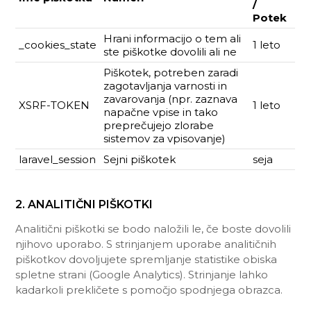
/
Potek
Hrani informacijo o tem ali
_cookies_state
1 leto
ste piškotke dovolili ali ne
Piškotek, potreben zaradi
zagotavljanja varnosti in
zavarovanja (npr. zaznava
XSRF-TOKEN
1 leto
napačne vpise in tako
preprečujejo zlorabe
sistemov za vpisovanje)
laravel_session
Sejni piškotek
seja
2. ANALITIČNI PIŠKOTKI
Analitični piškotki se bodo naložili le, če boste dovolili
njihovo uporabo. S strinjanjem uporabe analitičnih
piškotkov dovoljujete spremljanje statistike obiska
spletne strani (Google Analytics). Strinjanje lahko
kadarkoli prekličete s pomočjo spodnjega obrazca.